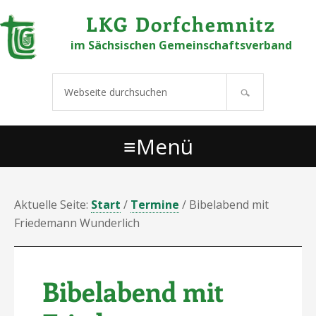
Links
Zur Hauptnavigation springen
Zum Inhalt springen
Zur Hauptsidebar springen
Zu den Fußzeilenwidgets springen
LKG Dorfchemnitz
überspringen
im Sächsischen Gemeinschaftsverband
Webseite
durchsuchen
Menü
Aktuelle Seite:
Start
/
Termine
/
Bibelabend mit
Friedemann Wunderlich
Bibelabend mit