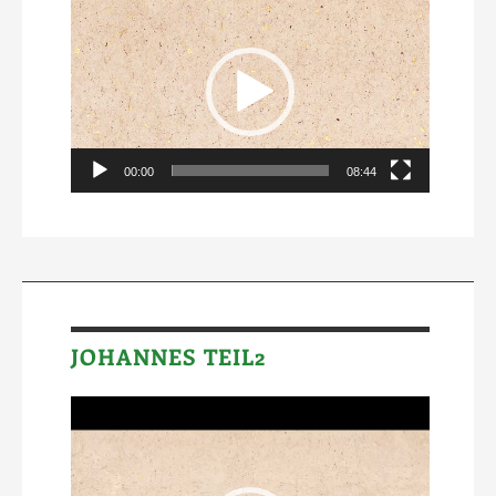
Video-
Player
00:00
08:44
JOHANNES TEIL2
Video-
Player