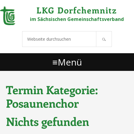
Links
Zur Hauptnavigation springen
Zum Inhalt springen
Zur Hauptsidebar springen
Zu den Fußzeilenwidgets springen
LKG Dorfchemnitz
überspringen
im Sächsischen Gemeinschaftsverband
Webseite
durchsuchen
Menü
Termin Kategorie:
Posaunenchor
Nichts gefunden