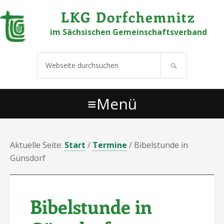
Links
Zur Hauptnavigation springen
Zum Inhalt springen
Zur Hauptsidebar springen
Zu den Fußzeilenwidgets springen
LKG Dorfchemnitz
überspringen
im Sächsischen Gemeinschaftsverband
Webseite
durchsuchen
Menü
Aktuelle Seite:
Start
/
Termine
/
Bibelstunde in
Günsdorf
Bibelstunde in