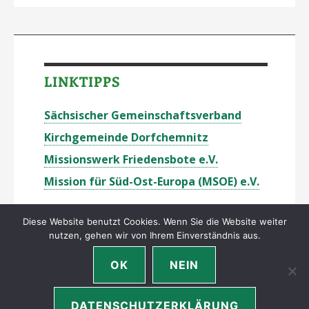
LINKTIPPS
Sächsischer Gemeinschaftsverband
Kirchgemeinde Dorfchemnitz
Missionswerk Friedensbote e.V.
Mission für Süd-Ost-Europa (MSOE) e.V.
Diese Website benutzt Cookies. Wenn Sie die Website weiter
nutzen, gehen wir von Ihrem Einverständnis aus.
OK
NEIN
Urheberrecht © 2014–2026 LKG Dorfchemnitz –
Impressum
•
Datenschutzerklärung
DATENSCHUTZERKLÄRUNG