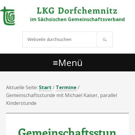
Links
Zur Hauptnavigation springen
Zum Inhalt springen
Zur Hauptsidebar springen
Zu den Fußzeilenwidgets springen
LKG Dorfchemnitz
überspringen
im Sächsischen Gemeinschaftsverband
Webseite
durchsuchen
Menü
Aktuelle Seite:
Start
/
Termine
/
Gemeinschaftsstunde mit Michael Kaiser, parallel
Kinderstunde
Gemeinschaftsstun