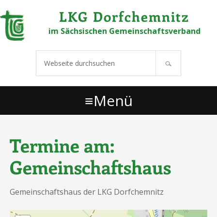
Links
Zur Hauptnavigation springen
Zum Inhalt springen
Zur Hauptsidebar springen
Zu den Fußzeilenwidgets springen
LKG Dorfchemnitz
überspringen
im Sächsischen Gemeinschaftsverband
Webseite
durchsuchen
Menü
Termine am:
Gemeinschaftshaus
Gemeinschaftshaus der LKG Dorfchemnitz