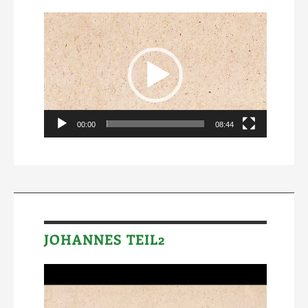
Video-
Player
00:00
08:44
JOHANNES TEIL2
Video-
Player