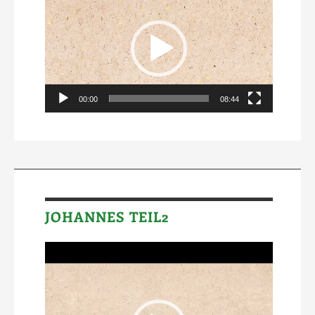
Player
00:00
08:44
JOHANNES TEIL2
Video-
Player