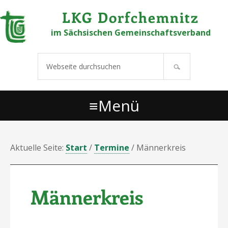
Links
Zur Hauptnavigation springen
Zum Inhalt springen
Zur Hauptsidebar springen
Zu den Fußzeilenwidgets springen
LKG Dorfchemnitz
überspringen
im Sächsischen Gemeinschaftsverband
Webseite
durchsuchen
Menü
Aktuelle Seite:
Start
/
Termine
/
Männerkreis
Männerkreis