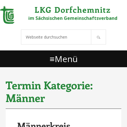
Links
Zur Hauptnavigation springen
Zum Inhalt springen
Zur Hauptsidebar springen
Zu den Fußzeilenwidgets springen
LKG Dorfchemnitz
überspringen
im Sächsischen Gemeinschaftsverband
Webseite
durchsuchen
Menü
Termin Kategorie:
Männer
Männerkreis